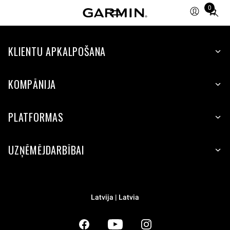
0
Total
items
in
KLIENTU APKALPOŠANA
cart:
0
KOMPĀNIJA
PLATFORMAS
UZŅĒMĒJDARBĪBAI
Latvija | Latvia