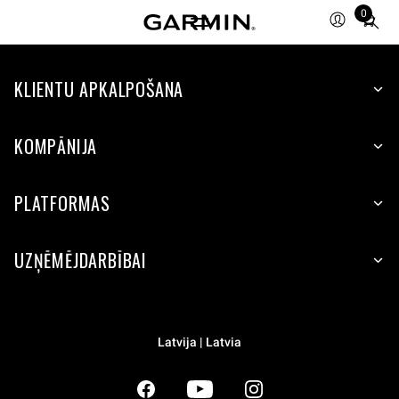
0
Total
items
in
KLIENTU APKALPOŠANA
cart:
0
KOMPĀNIJA
PLATFORMAS
UZŅĒMĒJDARBĪBAI
Latvija | Latvia