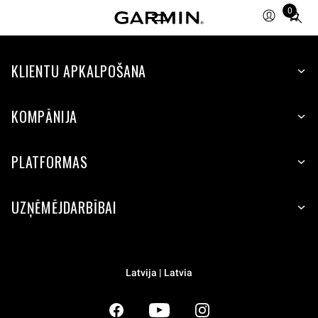
0
Total
items
in
KLIENTU APKALPOŠANA
cart:
0
KOMPĀNIJA
PLATFORMAS
UZŅĒMĒJDARBĪBAI
Latvija | Latvia