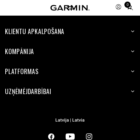
0
Total
items
in
KLIENTU APKALPOŠANA
cart:
0
KOMPĀNIJA
PLATFORMAS
UZŅĒMĒJDARBĪBAI
Latvija | Latvia