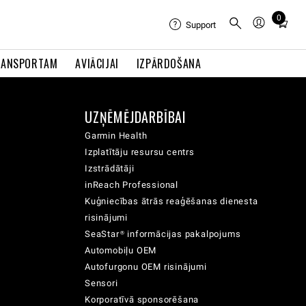
0
Total
Support
items
in
RANSPORTAM
AVIĀCIJAI
IZPĀRDOŠANA
cart:
0
UZŅĒMĒJDARBĪBAI
Garmin Health
Izplatītāju resursu centrs
Izstrādātāji
inReach Professional
Kuģniecības ātrās reaģēšanas dienesta
risinājumi
SeaStar® informācijas pakalpojums
Automobiļu OEM
Autofurgonu OEM risinājumi
Sensori
Korporatīvā sponsorēšana