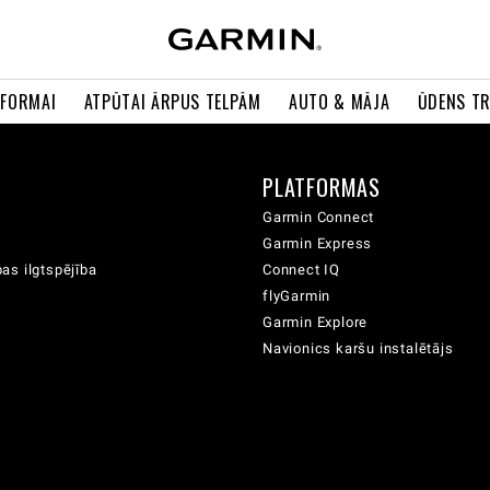
 FORMAI
ATPŪTAI ĀRPUS TELPĀM
AUTO & MĀJA
ŪDENS T
A
PLATFORMAS
Garmin Connect
Garmin Express
as ilgtspējība
Connect IQ
flyGarmin
Garmin Explore
Navionics karšu instalētājs