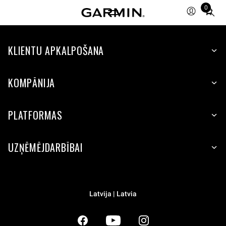
0
Total
items
in
KLIENTU APKALPOŠANA
cart:
0
KOMPĀNIJA
PLATFORMAS
UZŅĒMĒJDARBĪBAI
Latvija | Latvia