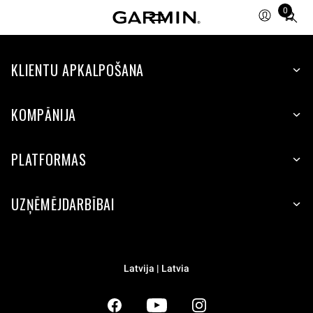
0
Total
items
in
KLIENTU APKALPOŠANA
cart:
0
KOMPĀNIJA
PLATFORMAS
UZŅĒMĒJDARBĪBAI
Latvija | Latvia