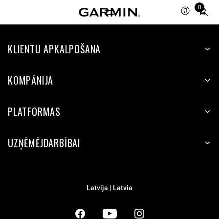
0
Total
items
in
KLIENTU APKALPOŠANA
cart:
0
KOMPĀNIJA
PLATFORMAS
UZŅĒMĒJDARBĪBAI
Latvija | Latvia