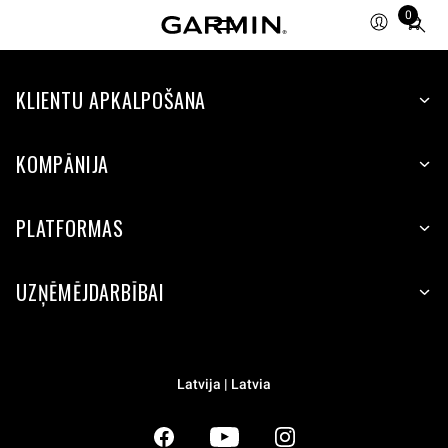
0
Total
items
in
KLIENTU APKALPOŠANA
cart:
0
KOMPĀNIJA
PLATFORMAS
UZŅĒMĒJDARBĪBAI
Latvija | Latvia