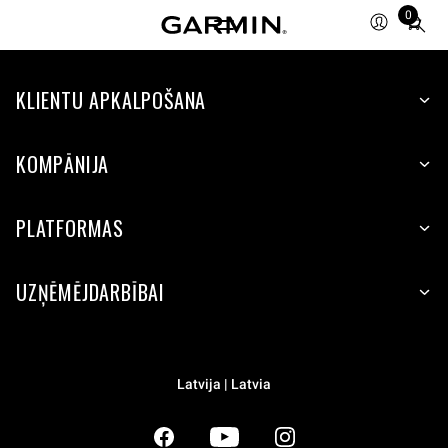
0
Total
items
in
KLIENTU APKALPOŠANA
cart:
0
KOMPĀNIJA
PLATFORMAS
UZŅĒMĒJDARBĪBAI
Latvija | Latvia