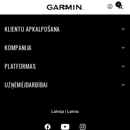
0
Total
items
in
KLIENTU APKALPOŠANA
cart:
0
KOMPĀNIJA
PLATFORMAS
UZŅĒMĒJDARBĪBAI
Latvija | Latvia