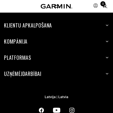
0
Total
items
in
KLIENTU APKALPOŠANA
cart:
0
KOMPĀNIJA
PLATFORMAS
UZŅĒMĒJDARBĪBAI
Latvija | Latvia