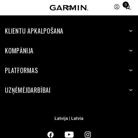
0
Total
items
in
KLIENTU APKALPOŠANA
cart:
0
KOMPĀNIJA
PLATFORMAS
UZŅĒMĒJDARBĪBAI
Latvija | Latvia