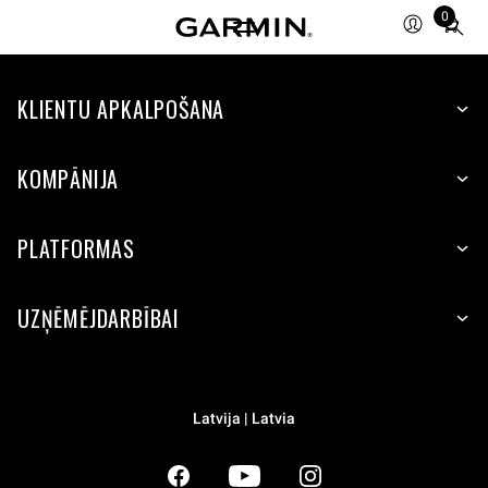
0
Total
items
in
KLIENTU APKALPOŠANA
cart:
0
KOMPĀNIJA
PLATFORMAS
UZŅĒMĒJDARBĪBAI
Latvija | Latvia