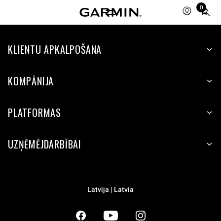
0
Total
items
in
KLIENTU APKALPOŠANA
cart:
0
KOMPĀNIJA
PLATFORMAS
UZŅĒMĒJDARBĪBAI
Latvija | Latvia