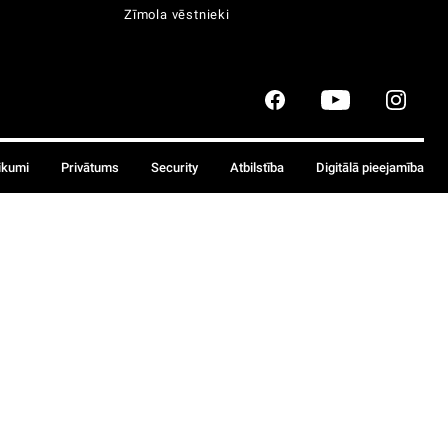
Zīmola vēstnieki
ikumi
Privātums
Security
Atbilstība
Digitālā pieejamība