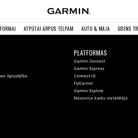
 FORMAI
ATPŪTAI ĀRPUS TELPĀM
AUTO & MĀJA
ŪDENS T
A
PLATFORMAS
Garmin Connect
Garmin Express
as ilgtspējība
Connect IQ
flyGarmin
Garmin Explore
Navionics karšu instalētājs