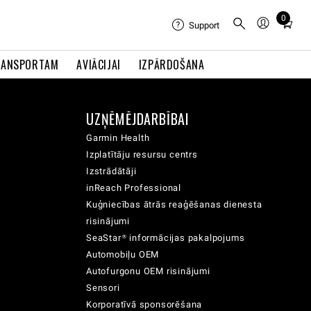
0
Total
Support
items
in
RANSPORTAM
AVIĀCIJAI
IZPĀRDOŠANA
cart:
0
UZŅĒMĒJDARBĪBAI
Garmin Health
Izplatītāju resursu centrs
Izstrādātāji
inReach Professional
Kuģniecības ātrās reaģēšanas dienesta
risinājumi
SeaStar® informācijas pakalpojums
Automobiļu OEM
Autofurgonu OEM risinājumi
Sensori
Korporatīvā sponsorēšana