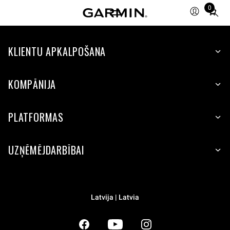
0
Total
items
in
KLIENTU APKALPOŠANA
cart:
0
KOMPĀNIJA
PLATFORMAS
UZŅĒMĒJDARBĪBAI
Latvija | Latvia