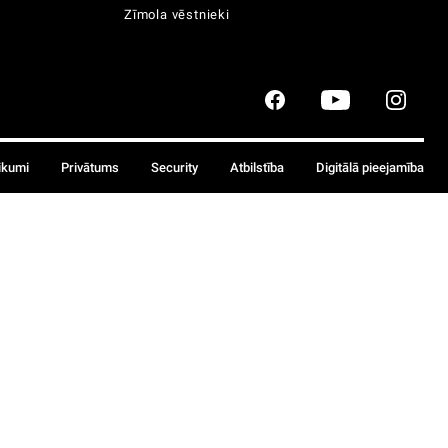
Zīmola vēstnieki
ikumi
Privātums
Security
Atbilstība
Digitālā pieejamība