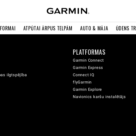
 FORMAI
ATPŪTAI ĀRPUS TELPĀM
AUTO & MĀJA
ŪDENS T
A
PLATFORMAS
Garmin Connect
Garmin Express
as ilgtspējība
Connect IQ
flyGarmin
Garmin Explore
Navionics karšu instalētājs