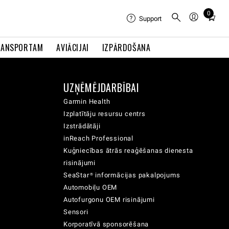
0
Total
Support
items
in
RANSPORTAM
AVIĀCIJAI
IZPĀRDOŠANA
cart:
0
UZŅĒMĒJDARBĪBAI
Garmin Health
Izplatītāju resursu centrs
Izstrādātāji
inReach Professional
Kuģniecības ātrās reaģēšanas dienesta
risinājumi
SeaStar® informācijas pakalpojums
Automobiļu OEM
Autofurgonu OEM risinājumi
Sensori
Korporatīvā sponsorēšana