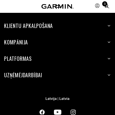
0
Total
items
in
KLIENTU APKALPOŠANA
cart:
0
KOMPĀNIJA
PLATFORMAS
UZŅĒMĒJDARBĪBAI
Latvija | Latvia