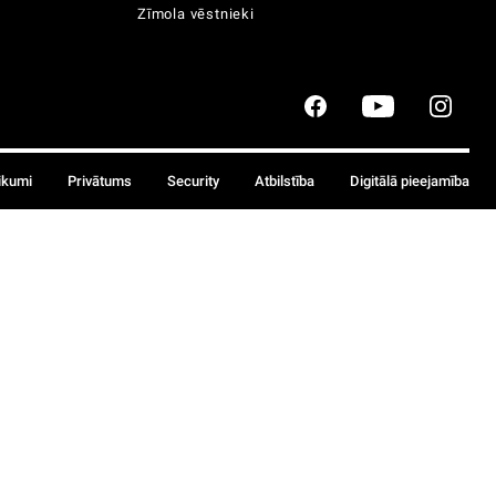
Zīmola vēstnieki
ikumi
Privātums
Security
Atbilstība
Digitālā pieejamība