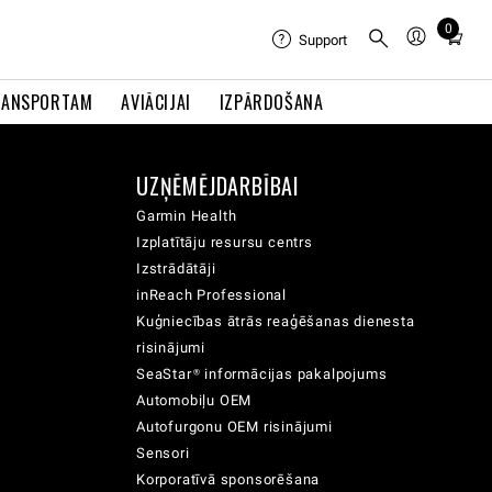
0
Total
Support
items
in
RANSPORTAM
AVIĀCIJAI
IZPĀRDOŠANA
cart:
0
UZŅĒMĒJDARBĪBAI
Garmin Health
Izplatītāju resursu centrs
Izstrādātāji
inReach Professional
Kuģniecības ātrās reaģēšanas dienesta
risinājumi
SeaStar® informācijas pakalpojums
Automobiļu OEM
Autofurgonu OEM risinājumi
Sensori
Korporatīvā sponsorēšana