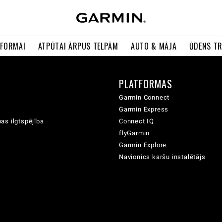
 FORMAI
ATPŪTAI ĀRPUS TELPĀM
AUTO & MĀJA
ŪDENS T
A
PLATFORMAS
Garmin Connect
Garmin Express
as ilgtspējība
Connect IQ
flyGarmin
Garmin Explore
Navionics karšu instalētājs