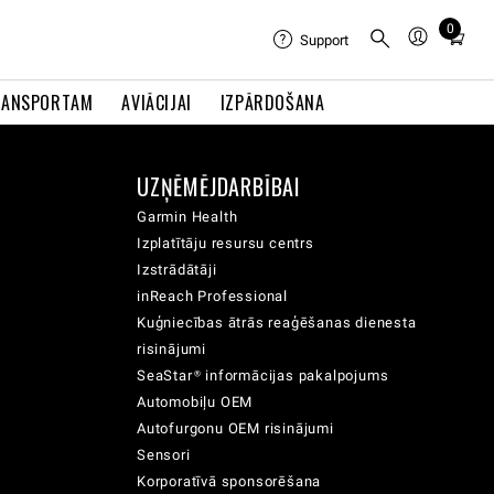
0
Total
Support
items
in
RANSPORTAM
AVIĀCIJAI
IZPĀRDOŠANA
cart:
0
UZŅĒMĒJDARBĪBAI
Garmin Health
Izplatītāju resursu centrs
Izstrādātāji
inReach Professional
Kuģniecības ātrās reaģēšanas dienesta
risinājumi
SeaStar® informācijas pakalpojums
Automobiļu OEM
Autofurgonu OEM risinājumi
Sensori
Korporatīvā sponsorēšana