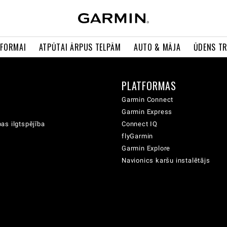
 FORMAI
ATPŪTAI ĀRPUS TELPĀM
AUTO & MĀJA
ŪDENS T
A
PLATFORMAS
Garmin Connect
Garmin Express
as ilgtspējība
Connect IQ
flyGarmin
Garmin Explore
Navionics karšu instalētājs