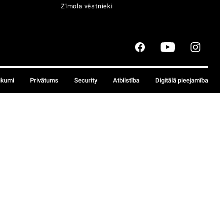
Zīmola vēstnieki
ikumi
Privātums
Security
Atbilstība
Digitālā pieejamība