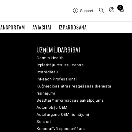
0
Total
Support
items
in
RANSPORTAM
AVIĀCIJAI
IZPĀRDOŠANA
cart:
0
UZŅĒMĒJDARBĪBAI
Garmin Health
Izplatītāju resursu centrs
Izstrādātāji
inReach Professional
Kuģniecības ātrās reaģēšanas dienesta
risinājumi
SeaStar® informācijas pakalpojums
Automobiļu OEM
Autofurgonu OEM risinājumi
Sensori
Korporatīvā sponsorēšana