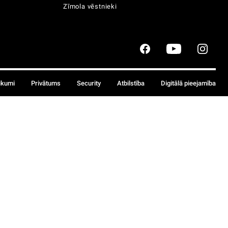
Zīmola vēstnieki
ikumi
Privātums
Security
Atbilstība
Digitālā pieejamība