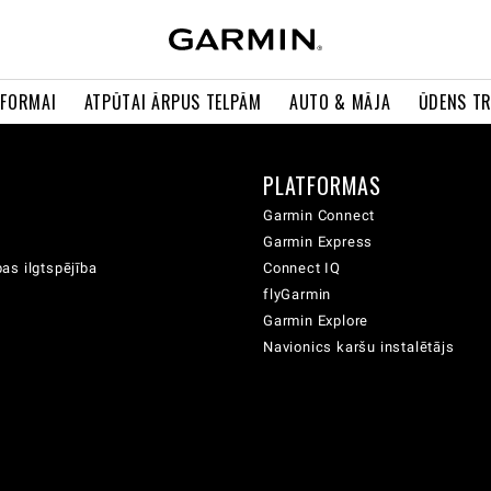
 FORMAI
ATPŪTAI ĀRPUS TELPĀM
AUTO & MĀJA
ŪDENS T
A
PLATFORMAS
Garmin Connect
Garmin Express
as ilgtspējība
Connect IQ
flyGarmin
Garmin Explore
Navionics karšu instalētājs