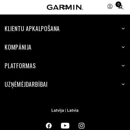
0
Total
items
in
cart:
KLIENTU APKALPOŠANA
0
KOMPĀNIJA
PLATFORMAS
UZŅĒMĒJDARBĪBAI
Latvija | Latvia