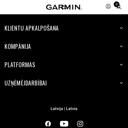
0
Total
items
in
cart:
KLIENTU APKALPOŠANA
0
KOMPĀNIJA
PLATFORMAS
UZŅĒMĒJDARBĪBAI
Latvija | Latvia