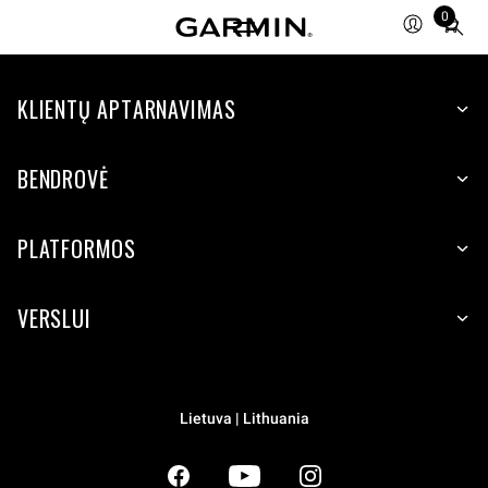
0
Total
items
in
KLIENTŲ APTARNAVIMAS
cart:
0
BENDROVĖ
PLATFORMOS
VERSLUI
Lietuva | Lithuania