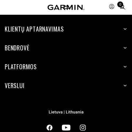
0
Total
items
in
cart:
KLIENTŲ APTARNAVIMAS
0
BENDROVĖ
PLATFORMOS
VERSLUI
Lietuva | Lithuania