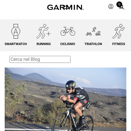
0
Total
items
in
cart:
0
SMARTWATCH
RUNNING
CICLISMO
TRIATHLON
FITNESS