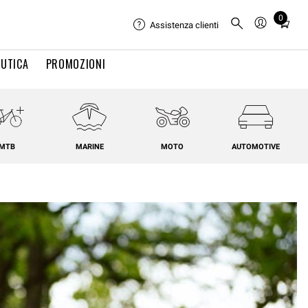
0
Total
Assistenza clienti
items
in
UTICA
PROMOZIONI
cart:
0
MTB
MARINE
MOTO
AUTOMOTIVE