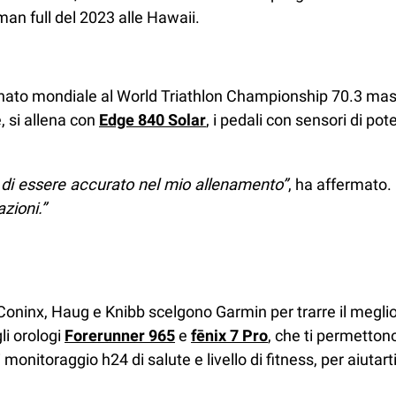
man full del 2023 alle Hawaii.
onato mondiale al World Triathlon Championship 70.3 masc
, si allena con
Edge 840 Solar
, i pedali con sensori di po
 di essere accurato nel mio allenamento”
, ha affermato.
zioni.”
 Coninx, Haug e Knibb scelgono Garmin per trarre il meglio
li orologi
Forerunner 965
e
fēnix 7 Pro
, che ti permettono
i monitoraggio h24 di salute e livello di fitness, per aiutart