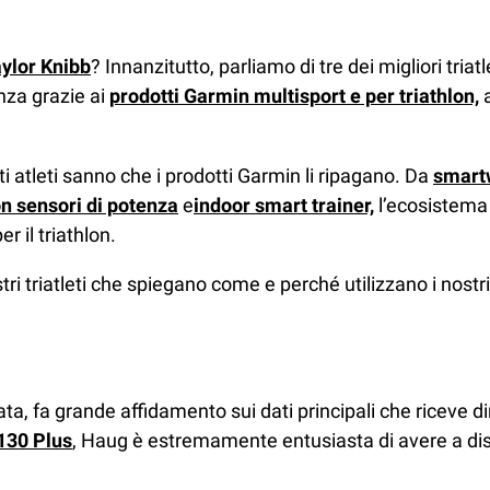
ylor Knibb
? Innanzitutto, parliamo di tre dei migliori triat
enza grazie ai
prodotti Garmin multisport e per triathlon,
a
 atleti sanno che i prodotti Garmin li ripagano. Da
smart
on sensori di potenza
e
indoor smart trainer,
l’ecosistema 
r il triathlon.
stri triatleti che spiegano come e perché utilizzano i nos
ta, fa grande affidamento sui dati principali che riceve 
130 Plus
, Haug è estremamente entusiasta di avere a dispo