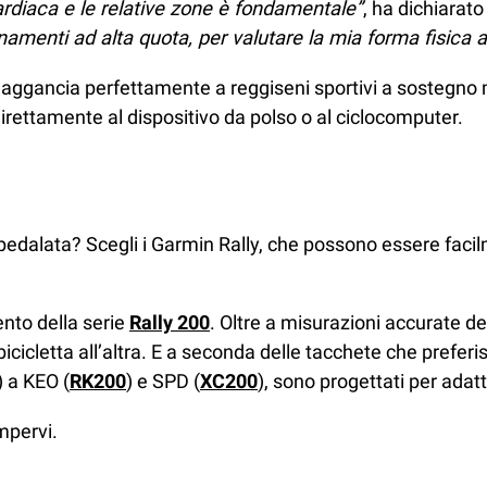
ardiaca e le relative zone è fondamentale”
, ha dichiarat
namenti ad alta quota, per valutare la mia forma fisica al
i aggancia perfettamente a reggiseni sportivi a sostegno
 direttamente al dispositivo da polso o al ciclocomputer.
pedalata? Scegli i Garmin Rally, che possono essere facilm
ento della serie
Rally 200
. Oltre a misurazioni accurate del
cicletta all’altra. E a seconda delle tacchete che preferis
) a KEO (
RK200
) e SPD (
XC200
), sono progettati per ada
impervi.