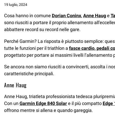
19 luglio, 2024
Cosa hanno in comune
Dorian Coninx
,
Anne Haug
e
Ta
sono riusciti a portare il proprio allenamento all’eccell
abbattere record su record nelle gare.
Perché Garmin? La risposta è piuttosto semplice: questi
tutte le funzioni per il triathlon a
fasce cardio,
pedali c
progettato per portare ai massimi livelli l’allenamento pe
Se ancora non siamo riusciti a convincerti, ascolta i no
caratteristiche principali.
Anne Haug
Anne Haug, triatleta professionista tedesca pluripremia
Con un
Garmin Edge 840 Solar
e il più compatto
Edge 
offrono mentre si allena e quando gareggia.