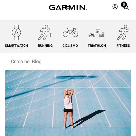
0
Total
items
in
cart:
0
SMARTWATCH
RUNNING
CICLISMO
TRIATHLON
FITNESS