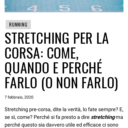
RUNNING
STRETCHING PER LA
CORSA: COME,
QUANDO E PERCHÉ
FARLO (O NON FARLO)
7 febbraio, 2020
Stretching pre-corsa, dite la verità, lo fate sempre? E,
se sì, come? Perché si fa presto a dire
stretching
ma
perché questo sia davvero utile ed efficace ci sono