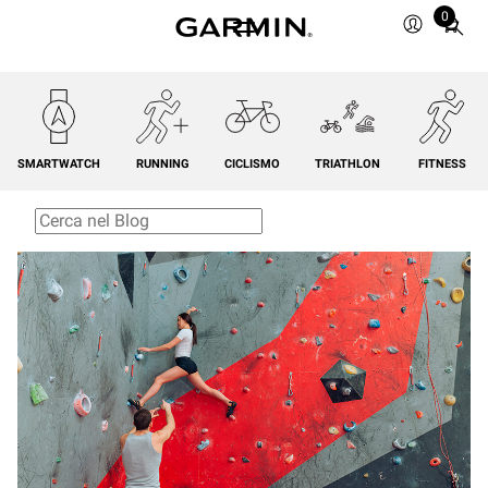
0
Total
items
in
cart:
0
SMARTWATCH
RUNNING
CICLISMO
TRIATHLON
FITNESS