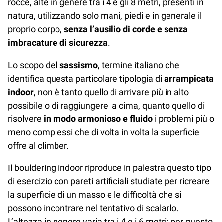
rocce, alte in genere tra i 4 e gli 8 metri, presenti in
natura, utilizzando solo mani, piedi e in generale il
proprio corpo,
senza l’ausilio di corde e senza
imbracature di sicurezza
.
Lo scopo del
sassismo
, termine italiano che
identifica questa particolare tipologia di
arrampicata
indoor
, non è tanto quello di arrivare più in alto
possibile o di raggiungere la cima, quanto quello di
risolvere
in modo armonioso e fluido
i problemi più o
meno complessi che di volta in volta la superficie
offre al climber.
Il bouldering indoor riproduce in palestra questo tipo
di esercizio con pareti artificiali studiate per ricreare
la superficie di un masso e le difficoltà che si
possono incontrare nel tentativo di scalarlo.
L’altezza in genere varia tra i 4 e i 6 metri: per questo