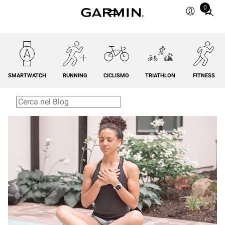
0
Total
items
in
cart:
0
SMARTWATCH
RUNNING
CICLISMO
TRIATHLON
FITNESS