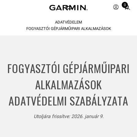
Total
0
items
in
ADATVÉDELEM
cart:
0
FOGYASZTÓI GÉPJÁRMŰIPARI ALKALMAZÁSOK
FOGYASZTÓI GÉPJÁRMŰIPARI
ALKALMAZÁSOK
ADATVÉDELMI SZABÁLYZATA
Utoljára frissítve: 2026. január 9.