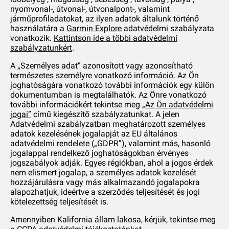
nyomvonal-, útvonal-, útvonalpont-, valamint
járműprofiladatokat, az ilyen adatok általunk történő
használatára a
Garmin Explore
adatvédelmi szabályzata
vonatkozik.
Kattintson ide a többi adatvédelmi
szabályzatunkért
.
A „Személyes adat” azonosított vagy azonosítható
természetes személyre vonatkozó információ. Az Ön
joghatóságára vonatkozó további információk egy külön
dokumentumban is megtalálhatók. Az Önre vonatkozó
további információkért tekintse meg
„Az Ön adatvédelmi
jogai”
című kiegészítő szabályzatunkat. A jelen
Adatvédelmi szabályzatban meghatározott személyes
adatok kezelésének jogalapját az EU általános
adatvédelmi rendelete („GDPR”), valamint más, hasonló
jogalappal rendelkező joghatóságokban érvényes
jogszabályok adják. Egyes régiókban, ahol a jogos érdek
nem elismert jogalap, a személyes adatok kezelését
hozzájárulásra vagy más alkalmazandó jogalapokra
alapozhatjuk, ideértve a szerződés teljesítését és jogi
kötelezettség teljesítését is.
Amennyiben Kalifornia állam lakosa, kérjük, tekintse meg