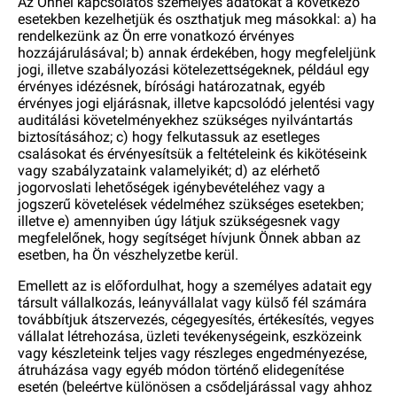
Az Önnel kapcsolatos személyes adatokat a következő
esetekben kezelhetjük és oszthatjuk meg másokkal: a) ha
rendelkezünk az Ön erre vonatkozó érvényes
hozzájárulásával; b) annak érdekében, hogy megfeleljünk
jogi, illetve szabályozási kötelezettségeknek, például egy
érvényes idézésnek, bírósági határozatnak, egyéb
érvényes jogi eljárásnak, illetve kapcsolódó jelentési vagy
auditálási követelményekhez szükséges nyilvántartás
biztosításához; c) hogy felkutassuk az esetleges
csalásokat és érvényesítsük a feltételeink és kikötéseink
vagy szabályzataink valamelyikét; d) az elérhető
jogorvoslati lehetőségek igénybevételéhez vagy a
jogszerű követelések védelméhez szükséges esetekben;
illetve e) amennyiben úgy látjuk szükségesnek vagy
megfelelőnek, hogy segítséget hívjunk Önnek abban az
esetben, ha Ön vészhelyzetbe kerül.
Emellett az is előfordulhat, hogy a személyes adatait egy
társult vállalkozás, leányvállalat vagy külső fél számára
továbbítjuk átszervezés, cégegyesítés, értékesítés, vegyes
vállalat létrehozása, üzleti tevékenységeink, eszközeink
vagy készleteink teljes vagy részleges engedményezése,
átruházása vagy egyéb módon történő elidegenítése
esetén (beleértve különösen a csődeljárással vagy ahhoz