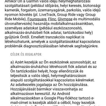
Amikor Ön a Garmin valós idejű helymeghatározási
szolgáltatásait (például időjárás, helyi keresés, biztonsági
kamerák, forgalom, üzemanyagárak, parkolás, valós idejű
nyomon követés (pl. LiveTrack, Group Ride vagy Group
Ride Mobile),
Foursquare
,
Flinc
,
Glympse
és multimodális
útvonaltervezés) használja mobilalkalmazásainkban,
személyes adatokat (például eszközazonosító,
alkalmazás-áruházbeli fiók adatai, tartózkodási hely)
gyűjtünk Öntől. Emellett tranzakciós naplókat is
létrehozhatunk, amelyek a szolgáltatásokkal kapcsolatos
problémák diagnosztizálásában lehetnek segítségünkre.
CÉLOK ÉS JOGALAPOK:
a) Azért kezeljük az Ön eszközének azonosítóját, az
alkalmazás-áruházhoz létrehozott fiók adatait és az
Ön tartózkodási helyét, hogy ellenőrizzük és
teljesítsük a valós idejű, helymeghatározáson
alapuló szolgáltatásokkal kapcsolatos kérelmeket.
Az adatkezelés jogalapja az Ön hozzájárulása.
Hozzájárulását bármikor visszavonhatja az
alkalmazáson keresztül. Az Android
alkalmazásokban a Google Play-fiókhoz tartozó e-
mail-címet is kezeljük abból a célból, hogy kezeljük