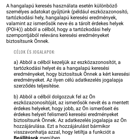
A hangalapú keresés használata esetén különböző
személyes adatokat gyűjtünk (például eszközazonosító,
tartózkodási hely, hangalapú keresési eredmények,
valamint az ismerősök neve és a tárolt érdekes helyek
(POI-k)) abból a célból, hogy a tartózkodási hely
szempontjából releváns keresési eredményeket
biztosítsunk Önnek.
CÉLOK ÉS JOGALAPOK:
a) Abból a célból kezeljük az eszközazonosítót, a
tartózkodási helyet és a hangalapú keresési
eredményeket, hogy biztosítsuk Önnek a kért keresési
eredményeket. Az ilyen célú adatkezelés jogalapja
szerződés teljesítése.
b) Abból a célból dolgozzuk fel az Ön
eszközazonosítóját, az ismerősök nevét és a mentett
érdekes helyeket, hogy jobb, az Ön ismerőseit és
érdekes helyeit felismerő keresési eredményeket
biztosítsunk Önnek. Az adatkezelés jogalapja az Ön
hozzájárulása. Ezt a hozzájárulást bármikor
visszavonhatja azzal, hogy letiltja a funkciót a
Beállítások
menüben.