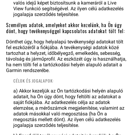
valós idejű képet biztosítsunk a kameráról a Live
View funkció segítségével. Az ilyen célú adatkezelés
jogalapja szerződés teljesítése.
Személyes adatok, amelyeket akkor kezelünk, ha Ön úgy
dönt, hogy tevékenységgel kapcsolatos adatokat tölt fel:
Dönthet úgy, hogy helyalapú tevékenységi adatokat tölt
fel eszközéről a fiókjába. A tevékenységi adatok közé
tartozhat a helyzet, időbélyegző, emelkedés, sebesség,
távolság és járműprofil. Az eszközét úgy is használhatja,
ha nem tölti fel a tartózkodási helyén alapuló adatait a
Garmin rendszerébe.
CÉLOK ÉS JOGALAPOK:
a) Akkor kezeljük az Ön tartózkodási helyén alapuló
adatait, ha Ön úgy dönt, hogy feltölti az adatokat a
saját fiókjába. Az adatkezelés célja az adatok
elemzése, a mérőszámok megjelenítése, valamint az
adatok másokkal való megosztása (ha Ön a
megosztás mellett dönt). Az ilyen célú adatkezelés
jogalapja szerződés teljesítése.