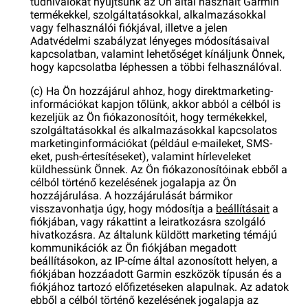
tudnivalókat nyújtsunk az Ön által használt Garmin
termékekkel, szolgáltatásokkal, alkalmazásokkal
vagy felhasználói fiókjával, illetve a jelen
Adatvédelmi szabályzat lényeges módosításaival
kapcsolatban, valamint lehetőséget kínáljunk Önnek,
hogy kapcsolatba léphessen a többi felhasználóval.
(c) Ha Ön hozzájárul ahhoz, hogy direktmarketing-
információkat kapjon tőlünk, akkor abból a célból is
kezeljük az Ön fiókazonosítóit, hogy termékekkel,
szolgáltatásokkal és alkalmazásokkal kapcsolatos
marketinginformációkat (például e-maileket, SMS-
eket, push-értesítéseket), valamint hírleveleket
küldhessünk Önnek. Az Ön fiókazonosítóinak ebből a
célból történő kezelésének jogalapja az Ön
hozzájárulása. A hozzájárulását bármikor
visszavonhatja úgy, hogy módosítja a
beállításait
a
fiókjában, vagy rákattint a leiratkozásra szolgáló
hivatkozásra. Az általunk küldött marketing témájú
kommunikációk az Ön fiókjában megadott
beállításokon, az IP-címe által azonosított helyen, a
fiókjában hozzáadott Garmin eszközök típusán és a
fiókjához tartozó előfizetéseken alapulnak. Az adatok
ebből a célból történő kezelésének jogalapja az