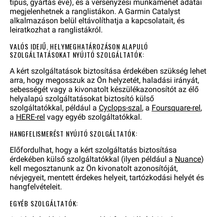
típus, gyártás éve), és a versenyzési munkamenet adatai
megjelenhetnek a ranglistákon. A Garmin Catalyst
alkalmazáson belül eltávolíthatja a kapcsolatait, és
leiratkozhat a ranglistákról.
VALÓS IDEJŰ, HELYMEGHATÁROZÁSON ALAPULÓ
SZOLGÁLTATÁSOKAT NYÚJTÓ SZOLGÁLTATÓK:
A kért szolgáltatások biztosítása érdekében szükség lehet
arra, hogy megosszuk az Ön helyzetét, haladási irányát,
sebességét vagy a kivonatolt készülékazonosítót az élő
helyalapú szolgáltatásokat biztosító külső
szolgáltatókkal, például a
Cyclops-szal
, a
Foursquare-rel
,
a
HERE-rel
vagy egyéb szolgáltatókkal.
HANGFELISMERÉST NYÚJTÓ SZOLGÁLTATÓK:
Előfordulhat, hogy a kért szolgáltatás biztosítása
érdekében külső szolgáltatókkal (ilyen például a
Nuance
)
kell megosztanunk az Ön kivonatolt azonosítóját,
névjegyeit, mentett érdekes helyeit, tartózkodási helyét és
hangfelvételeit.
EGYÉB SZOLGÁLTATÓK: