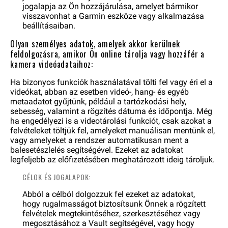
jogalapja az Ön hozzájárulása, amelyet bármikor
visszavonhat a Garmin eszköze vagy alkalmazása
beállításaiban.
Olyan személyes adatok, amelyek akkor kerülnek
feldolgozásra, amikor Ön online tárolja vagy hozzáfér a
kamera videóadataihoz:
Ha bizonyos funkciók használatával tölti fel vagy éri el a
videókat, abban az esetben videó-, hang- és egyéb
metaadatot gyűjtünk, például a tartózkodási hely,
sebesség, valamint a rögzítés dátuma és időpontja. Még
ha engedélyezi is a videotárolási funkciót, csak azokat a
felvételeket töltjük fel, amelyeket manuálisan mentünk el,
vagy amelyeket a rendszer automatikusan ment a
balesetészlelés segítségével. Ezeket az adatokat
legfeljebb az előfizetésében meghatározott ideig tároljuk.
CÉLOK ÉS JOGALAPOK:
Abból a célból dolgozzuk fel ezeket az adatokat,
hogy rugalmasságot biztosítsunk Önnek a rögzített
felvételek megtekintéséhez, szerkesztéséhez vagy
megosztásához a Vault segítségével, vagy hogy