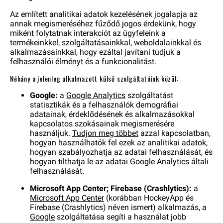
Az említett analitikai adatok kezelésének jogalapja az
annak megismeréséhez fűződő jogos érdekünk, hogy
miként folytatnak interakciót az ügyfeleink a
termékeinkkel, szolgáltatásainkkal, weboldalainkkal és
alkalmazásainkkal, hogy ezáltal javítani tudjuk a
felhasználói élményt és a funkcionalitást.
Néhány a jelenleg alkalmazott külső szolgáltatóink közül:
Google:
a
Google Analytics
szolgáltatást
statisztikák és a felhasználók demográfiai
adatainak, érdeklődésének és alkalmazásokkal
kapcsolatos szokásainak megismerésére
használjuk.
Tudjon meg többet
azzal kapcsolatban,
hogyan használhatók fel ezek az analitikai adatok,
hogyan szabályozhatja az adatai felhasználását, és
hogyan tilthatja le az adatai Google Analytics általi
felhasználását.
Microsoft App Center; Firebase (Crashlytics):
a
Microsoft App Center
(korábban HockeyApp és
Firebase (Crashlytics) néven ismert) alkalmazás, a
Google
szolgáltatása segíti a használat jobb