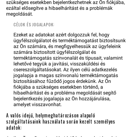
szükséges esetekben bejelentkezhetnek az Ön fiókjába,
ezáltal elősegítve a hibaelhárítást és a problémák
megoldását.
CÉLOK ÉS JOGALAPOK:
Ezeket az adatokat azért dolgozzuk fel, hogy
ügyfélszolgálatot és terméktámogatást biztosítsunk
az Ön számára, és megfigyelhessük az ügyfeleink
számára biztosított ügyfélszolgálat és
terméktámogatás színvonalát és típusait, valamint
lehetővé tegyük a javítási, visszaküldési és
csereszolgáltatásokat. Az ilyen célú adatkezelés
jogalapja a magas színvonalú terméktámogatás
biztosításához fűződő jogos érdekünk. Az Ön
fiókjába a szükséges esetekben történő, a
hibaelhárítást és a probléma megoldását segítő
bejelentkezés jogalapja az Ön hozzájárulása,
amelyet visszavonhat.
A valós idejű, helymeghatározáson alapuló
szolgáltatásaink használata során kezelt személyes
adatok: