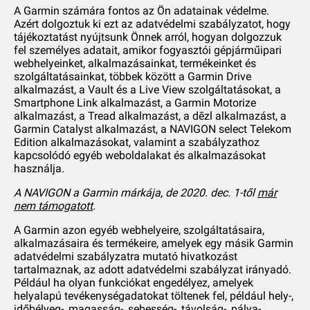
A Garmin számára fontos az Ön adatainak védelme.
Azért dolgoztuk ki ezt az adatvédelmi szabályzatot, hogy
tájékoztatást nyújtsunk Önnek arról, hogyan dolgozzuk
fel személyes adatait, amikor fogyasztói gépjárműipari
webhelyeinket, alkalmazásainkat, termékeinket és
szolgáltatásainkat, többek között a Garmin Drive
alkalmazást, a Vault és a Live View szolgáltatásokat, a
Smartphone Link alkalmazást, a Garmin Motorize
alkalmazást, a Tread alkalmazást, a dēzl alkalmazást, a
Garmin Catalyst alkalmazást, a NAVIGON select Telekom
Edition alkalmazásokat, valamint a szabályzathoz
kapcsolódó egyéb weboldalakat és alkalmazásokat
használja.
A NAVIGON a Garmin márkája, de 2020. dec. 1-től
már
nem támogatott
.
A Garmin azon egyéb webhelyeire, szolgáltatásaira,
alkalmazásaira és termékeire, amelyek egy másik Garmin
adatvédelmi szabályzatra mutató hivatkozást
tartalmaznak, az adott adatvédelmi szabályzat irányadó.
Például ha olyan funkciókat engedélyez, amelyek
helyalapú tevékenységadatokat töltenek fel, például hely-,
időbélyeg-, magasság-, sebesség-, távolság-, pálya-,