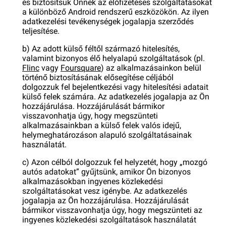
és biztosítsuk Önnek az előfizetéses szolgáltatásokat
a különböző Android rendszerű eszközökön. Az ilyen
adatkezelési tevékenységek jogalapja szerződés
teljesítése.
b) Az adott külső féltől származó hitelesítés,
valamint bizonyos élő helyalapú szolgáltatások (pl.
Flinc
vagy
Foursquare
) az alkalmazásainkon belül
történő biztosításának elősegítése céljából
dolgozzuk fel bejelentkezési vagy hitelesítési adatait
külső felek számára. Az adatkezelés jogalapja az Ön
hozzájárulása. Hozzájárulását bármikor
visszavonhatja úgy, hogy megszünteti
alkalmazásainkban a külső felek valós idejű,
helymeghatározáson alapuló szolgáltatásainak
használatát.
c) Azon célból dolgozzuk fel helyzetét, hogy „mozgó
autós adatokat” gyűjtsünk, amikor Ön bizonyos
alkalmazásokban ingyenes közlekedési
szolgáltatásokat vesz igénybe. Az adatkezelés
jogalapja az Ön hozzájárulása. Hozzájárulását
bármikor visszavonhatja úgy, hogy megszünteti az
ingyenes közlekedési szolgáltatások használatát