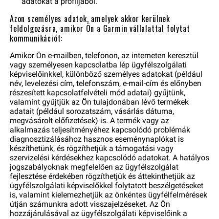
adatokat a profiljából.
Azon személyes adatok, amelyek akkor kerülnek
feldolgozásra, amikor Ön a Garmin vállalattal folytat
kommunikációt:
Amikor Ön e-mailben, telefonon, az interneten keresztül
vagy személyesen kapcsolatba lép ügyfélszolgálati
képviselőinkkel, különböző személyes adatokat (például
név, levelezési cím, telefonszám, e-mail-cím és előnyben
részesített kapcsolatfelvételi mód adatai) gyűjtünk,
valamint gyűjtjük az Ön tulajdonában lévő termékek
adatait (például sorozatszám, vásárlás dátuma,
megvásárolt előfizetések) is. A termék vagy az
alkalmazás teljesítményéhez kapcsolódó problémák
diagnosztizálásához hasznos eseménynaplókat is
készíthetünk, és rögzíthetjük a támogatási vagy
szervizelési kérdésekhez kapcsolódó adatokat. A hatályos
jogszabályoknak megfelelően az ügyfélszolgálat
fejlesztése érdekében rögzíthetjük és áttekinthetjük az
ügyfélszolgálati képviselőkkel folytatott beszélgetéseket
is, valamint kielemezhetjük az önkéntes ügyfélfelmérések
útján számunkra adott visszajelzéseket. Az Ön
hozzájárulásával az ügyfélszolgálati képviselőink a