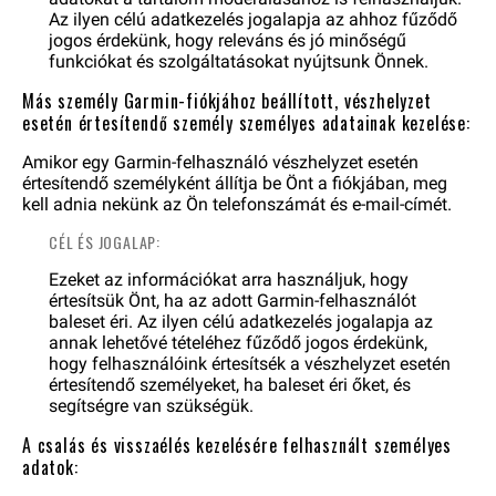
Az ilyen célú adatkezelés jogalapja az ahhoz fűződő
jogos érdekünk, hogy releváns és jó minőségű
funkciókat és szolgáltatásokat nyújtsunk Önnek.
Más személy Garmin-fiókjához beállított, vészhelyzet
esetén értesítendő személy személyes adatainak kezelése:
Amikor egy Garmin-felhasználó vészhelyzet esetén
értesítendő személyként állítja be Önt a fiókjában, meg
kell adnia nekünk az Ön telefonszámát és e-mail-címét.
CÉL ÉS JOGALAP:
Ezeket az információkat arra használjuk, hogy
értesítsük Önt, ha az adott Garmin-felhasználót
baleset éri. Az ilyen célú adatkezelés jogalapja az
annak lehetővé tételéhez fűződő jogos érdekünk,
hogy felhasználóink értesítsék a vészhelyzet esetén
értesítendő személyeket, ha baleset éri őket, és
segítségre van szükségük.
A csalás és visszaélés kezelésére felhasznált személyes
adatok: