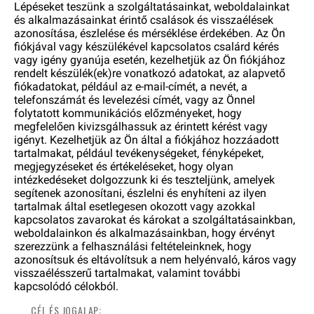
Lépéseket teszünk a szolgáltatásainkat, weboldalainkat
és alkalmazásainkat érintő csalások és visszaélések
azonosítása, észlelése és mérséklése érdekében. Az Ön
fiókjával vagy készülékével kapcsolatos csalárd kérés
vagy igény gyanúja esetén, kezelhetjük az Ön fiókjához
rendelt készülék(ek)re vonatkozó adatokat, az alapvető
fiókadatokat, például az e-mail-címét, a nevét, a
telefonszámát és levelezési címét, vagy az Önnel
folytatott kommunikációs előzményeket, hogy
megfelelően kivizsgálhassuk az érintett kérést vagy
igényt. Kezelhetjük az Ön által a fiókjához hozzáadott
tartalmakat, például tevékenységeket, fényképeket,
megjegyzéseket és értékeléseket, hogy olyan
intézkedéseket dolgozzunk ki és teszteljünk, amelyek
segítenek azonosítani, észlelni és enyhíteni az ilyen
tartalmak által esetlegesen okozott vagy azokkal
kapcsolatos zavarokat és károkat a szolgáltatásainkban,
weboldalainkon és alkalmazásainkban, hogy érvényt
szerezzünk a felhasználási feltételeinknek, hogy
azonosítsuk és eltávolítsuk a nem helyénvaló, káros vagy
visszaélésszerű tartalmakat, valamint további
kapcsolódó célokból.
CÉL ÉS JOGALAP: