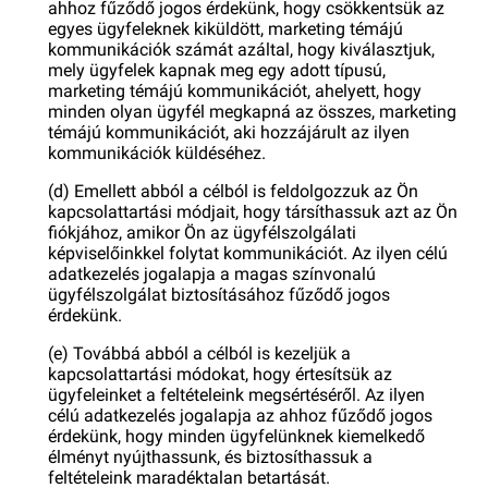
ahhoz fűződő jogos érdekünk, hogy csökkentsük az
egyes ügyfeleknek kiküldött, marketing témájú
kommunikációk számát azáltal, hogy kiválasztjuk,
mely ügyfelek kapnak meg egy adott típusú,
marketing témájú kommunikációt, ahelyett, hogy
minden olyan ügyfél megkapná az összes, marketing
témájú kommunikációt, aki hozzájárult az ilyen
kommunikációk küldéséhez.
(d) Emellett abból a célból is feldolgozzuk az Ön
kapcsolattartási módjait, hogy társíthassuk azt az Ön
fiókjához, amikor Ön az ügyfélszolgálati
képviselőinkkel folytat kommunikációt. Az ilyen célú
adatkezelés jogalapja a magas színvonalú
ügyfélszolgálat biztosításához fűződő jogos
érdekünk.
(e) Továbbá abból a célból is kezeljük a
kapcsolattartási módokat, hogy értesítsük az
ügyfeleinket a feltételeink megsértéséről. Az ilyen
célú adatkezelés jogalapja az ahhoz fűződő jogos
érdekünk, hogy minden ügyfelünknek kiemelkedő
élményt nyújthassunk, és biztosíthassuk a
feltételeink maradéktalan betartását.