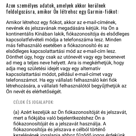
Azon személyes adatok, amelyek akkor kerülnek
feldolgozásra, amikor Ön létrehoz egy Garmin-fiókot:
Amikor létrehoz egy fiókot, akkor az e-mail-címének,
nevének és jelszavának megadására kérjük. Ha Ön a
kontinentális Kínában lakik, fiókazonosítója és elsődleges
kapcsolatfelvételi módja a telefonszáma lesz. Minden
más felhasználó esetében a fiókazonosító és az
elsődleges kapcsolattartási mód az e-mail-cím lesz.
Dönthet úgy, hogy csak az utónevét vagy egy becenevet
ad meg a teljes neve helyett. Arra is megkérhetjük, hogy
adja meg születési idejét vagy egy alternatív
kapcsolattartási módot, például e-mail-címet vagy
telefonszámot. Ha egy vállalati felhasználó kéri fiók
létrehozására, a vállalati felhasználótól begyűjthetjük az
Ön nevét és elérhetőségét.
CÉLOK ÉS JOGALAPOK:
(a) Azért kezeljük az Ön fiókazonosítóját és jelszavát,
mert a fiókjába való bejelentkezéshez Ön a
fiókazonosítóját és a jelszavát használja. A
fiókazonosítója és jelszava e célból történő
kezelésének jogalapja ahhoz fűződő jogos érdekünk,