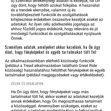
b) Ezenfelül tevékenységi adatait is kezeljük, ha Ön
úgy dönt, hogy feltölti azokat fiókjába. A használat
és a trendek elemzése, valamint új és
továbbfejlesztett funkciók és szolgáltatások
kifejlesztése érdekében összesítve kezeljük ezeket az
adatokat. Az ilyen célú adatkezelés jogalapja az
ahhoz fűződő jogos érdekünk, hogy releváns és jó
minőségű funkciókat és szolgáltatásokat nyújtsunk
Önnek.
Személyes adatok, amelyeket akkor kezelünk, ha Ön úgy
dönt, hogy fényképeket és egyéb tartalmakat tölt fel:
Az alkalmazásainkban elérhető közösségi funkciók
(például a Tread alkalmazásban található Great Ride
közösség) használatához feltölthet fényképeket és egyéb
tartalmakat (például megjegyzéseket vagy értékeléseket).
CÉLOK ÉS JOGALAPOK:
Ha Ön úgy dönt, hogy fényképeket vagy más
tartalmakat tölt fel, akkor ezeket az adatokat kezeljük
annak érdekében, hogy Ön megoszthassa tartalmait
a közösséggel. Amennyiben szükséges, ezeket az
adatokat a tartalom moderálásához is felhasználjuk.