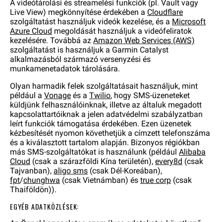
A videótárolási és streamelési funkciók (pl. Vault vagy
Live View) megkönnyítése érdekében a
Cloudflare
szolgáltatást használjuk videók kezelése, és a
Microsoft
Azure Cloud
megoldását használjuk a videófeliratok
kezelésére. Továbbá az
Amazon Web Services (AWS)
szolgáltatást is használjuk a Garmin Catalyst
alkalmazásból származó versenyzési és
munkamenetadatok tárolására.
Olyan harmadik felek szolgáltatásait használjuk, mint
például a
Vonage
és a
Twilio
, hogy SMS-üzeneteket
küldjünk felhasználóinknak, illetve az általuk megadott
kapcsolattartóiknak a jelen adatvédelmi szabályzatban
leírt funkciók támogatása érdekében. Ezen üzenetek
kézbesítését nyomon követhetjük a címzett telefonszáma
és a kiválasztott tartalom alapján. Bizonyos régiókban
más SMS-szolgáltatókat is használunk (például
Alibaba
Cloud
(csak a szárazföldi Kína területén),
every8d
(csak
Tajvanban),
aligo sms
(csak Dél-Koreában),
fpt
/
chunghwa
(csak Vietnámban) és
true corp
(csak
Thaiföldön)).
EGYÉB ADATKÖZLÉSEK: