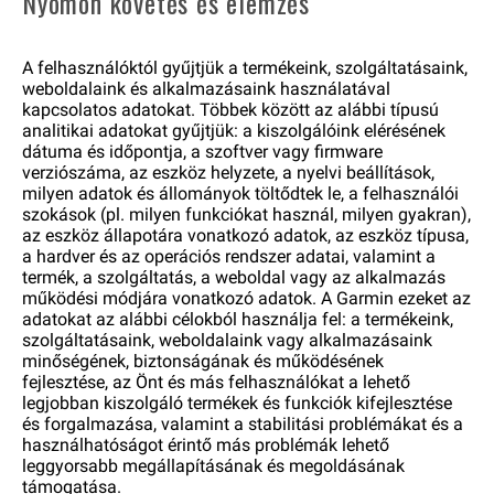
Nyomon követés és elemzés
A felhasználóktól gyűjtjük a termékeink, szolgáltatásaink,
weboldalaink és alkalmazásaink használatával
kapcsolatos adatokat. Többek között az alábbi típusú
analitikai adatokat gyűjtjük: a kiszolgálóink elérésének
dátuma és időpontja, a szoftver vagy firmware
verziószáma, az eszköz helyzete, a nyelvi beállítások,
milyen adatok és állományok töltődtek le, a felhasználói
szokások (pl. milyen funkciókat használ, milyen gyakran),
az eszköz állapotára vonatkozó adatok, az eszköz típusa,
a hardver és az operációs rendszer adatai, valamint a
termék, a szolgáltatás, a weboldal vagy az alkalmazás
működési módjára vonatkozó adatok. A Garmin ezeket az
adatokat az alábbi célokból használja fel: a termékeink,
szolgáltatásaink, weboldalaink vagy alkalmazásaink
minőségének, biztonságának és működésének
fejlesztése, az Önt és más felhasználókat a lehető
legjobban kiszolgáló termékek és funkciók kifejlesztése
és forgalmazása, valamint a stabilitási problémákat és a
használhatóságot érintő más problémák lehető
leggyorsabb megállapításának és megoldásának
támogatása.