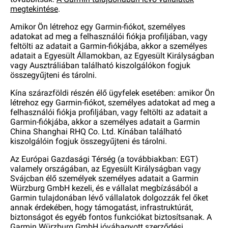
megtekintése
.
Amikor Ön létrehoz egy Garmin-fiókot, személyes
adatokat ad meg a felhasználói fiókja profiljában, vagy
feltölti az adatait a Garmin-fiókjába, akkor a személyes
adatait a Egyesült Államokban, az Egyesült Királyságban
vagy Ausztráliában található kiszolgálókon fogjuk
összegyűjteni és tárolni.
Kína szárazföldi részén élő ügyfelek esetében: amikor Ön
létrehoz egy Garmin-fiókot, személyes adatokat ad meg a
felhasználói fiókja profiljában, vagy feltölti az adatait a
Garmin-fiókjába, akkor a személyes adatait a Garmin
China Shanghai RHQ Co. Ltd. Kínában található
kiszolgálóin fogjuk összegyűjteni és tárolni.
Az Európai Gazdasági Térség (a továbbiakban: EGT)
valamely országában, az Egyesült Királyságban vagy
Svájcban élő személyek személyes adatait a Garmin
Würzburg GmbH kezeli, és e vállalat megbízásából a
Garmin tulajdonában lévő vállalatok dolgozzák fel őket
annak érdekében, hogy támogatást, infrastruktúrát,
biztonságot és egyéb fontos funkciókat biztosítsanak. A
Garmin Würzburg GmbH jóváhagyott szerződési