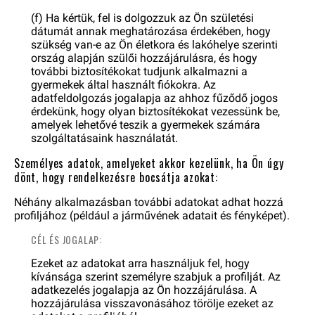
(f) Ha kértük, fel is dolgozzuk az Ön születési
dátumát annak meghatározása érdekében, hogy
szükség van-e az Ön életkora és lakóhelye szerinti
ország alapján szülői hozzájárulásra, és hogy
további biztosítékokat tudjunk alkalmazni a
gyermekek által használt fiókokra. Az
adatfeldolgozás jogalapja az ahhoz fűződő jogos
érdekünk, hogy olyan biztosítékokat vezessünk be,
amelyek lehetővé teszik a gyermekek számára
szolgáltatásaink használatát.
Személyes adatok, amelyeket akkor kezelünk, ha Ön úgy
dönt, hogy rendelkezésre bocsátja azokat:
Néhány alkalmazásban további adatokat adhat hozzá
profiljához (például a járművének adatait és fényképet).
CÉL ÉS JOGALAP:
Ezeket az adatokat arra használjuk fel, hogy
kívánsága szerint személyre szabjuk a profilját. Az
adatkezelés jogalapja az Ön hozzájárulása. A
hozzájárulása visszavonásához törölje ezeket az