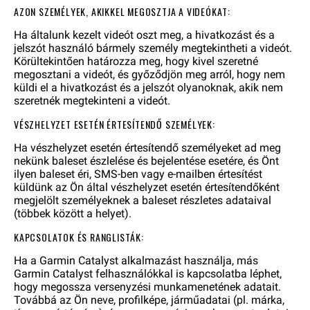
AZON SZEMÉLYEK, AKIKKEL MEGOSZTJA A VIDEÓKAT:
Ha általunk kezelt videót oszt meg, a hivatkozást és a
jelszót használó bármely személy megtekintheti a videót.
Körültekintően határozza meg, hogy kivel szeretné
megosztani a videót, és győződjön meg arról, hogy nem
küldi el a hivatkozást és a jelszót olyanoknak, akik nem
szeretnék megtekinteni a videót.
VÉSZHELYZET ESETÉN ÉRTESÍTENDŐ SZEMÉLYEK:
Ha vészhelyzet esetén értesítendő személyeket ad meg
nekünk baleset észlelése és bejelentése esetére, és Önt
ilyen baleset éri, SMS-ben vagy e-mailben értesítést
küldünk az Ön által vészhelyzet esetén értesítendőként
megjelölt személyeknek a baleset részletes adataival
(többek között a helyet).
KAPCSOLATOK ÉS RANGLISTÁK:
Ha a Garmin Catalyst alkalmazást használja, más
Garmin Catalyst felhasználókkal is kapcsolatba léphet,
hogy megossza versenyzési munkamenetének adatait.
Továbbá az Ön neve, profilképe, járműadatai (pl. márka,