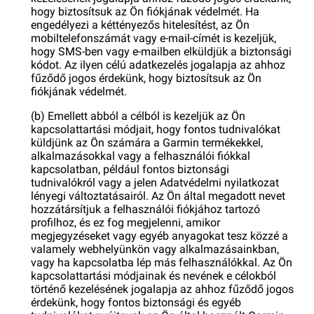
hogy biztosítsuk az Ön fiókjának védelmét. Ha
engedélyezi a kéttényezős hitelesítést, az Ön
mobiltelefonszámát vagy e-mail-címét is kezeljük,
hogy SMS-ben vagy e-mailben elküldjük a biztonsági
kódot. Az ilyen célú adatkezelés jogalapja az ahhoz
fűződő jogos érdekünk, hogy biztosítsuk az Ön
fiókjának védelmét.
(b) Emellett abból a célból is kezeljük az Ön
kapcsolattartási módjait, hogy fontos tudnivalókat
küldjünk az Ön számára a Garmin termékekkel,
alkalmazásokkal vagy a felhasználói fiókkal
kapcsolatban, például fontos biztonsági
tudnivalókról vagy a jelen Adatvédelmi nyilatkozat
lényegi változtatásairól. Az Ön által megadott nevet
hozzátársítjuk a felhasználói fiókjához tartozó
profilhoz, és ez fog megjelenni, amikor
megjegyzéseket vagy egyéb anyagokat tesz közzé a
valamely webhelyünkön vagy alkalmazásainkban,
vagy ha kapcsolatba lép más felhasználókkal. Az Ön
kapcsolattartási módjainak és nevének e célokból
történő kezelésének jogalapja az ahhoz fűződő jogos
érdekünk, hogy fontos biztonsági és egyéb