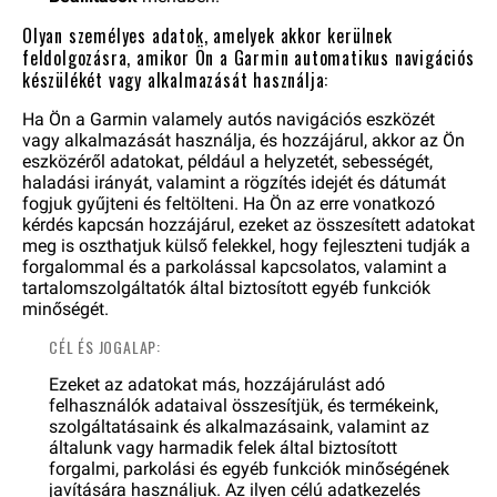
Olyan személyes adatok, amelyek akkor kerülnek
feldolgozásra, amikor Ön a Garmin automatikus navigációs
készülékét vagy alkalmazását használja:
Ha Ön a Garmin valamely autós navigációs eszközét
vagy alkalmazását használja, és hozzájárul, akkor az Ön
eszközéről adatokat, például a helyzetét, sebességét,
haladási irányát, valamint a rögzítés idejét és dátumát
fogjuk gyűjteni és feltölteni. Ha Ön az erre vonatkozó
kérdés kapcsán hozzájárul, ezeket az összesített adatokat
meg is oszthatjuk külső felekkel, hogy fejleszteni tudják a
forgalommal és a parkolással kapcsolatos, valamint a
tartalomszolgáltatók által biztosított egyéb funkciók
minőségét.
CÉL ÉS JOGALAP:
Ezeket az adatokat más, hozzájárulást adó
felhasználók adataival összesítjük, és termékeink,
szolgáltatásaink és alkalmazásaink, valamint az
általunk vagy harmadik felek által biztosított
forgalmi, parkolási és egyéb funkciók minőségének
javítására használjuk. Az ilyen célú adatkezelés