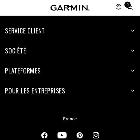
0
Total
items
in
cart:
SERVICE CLIENT
0
SOCIÉTÉ
PLATEFORMES
POUR LES ENTREPRISES
France