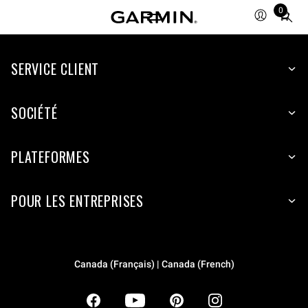
0
Total
items
in
SERVICE CLIENT
cart:
0
SOCIÉTÉ
PLATEFORMES
POUR LES ENTREPRISES
Canada (Français) | Canada (French)