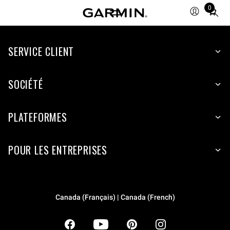
0
Total
items
in
SERVICE CLIENT
cart:
0
SOCIÉTÉ
PLATEFORMES
POUR LES ENTREPRISES
Canada (Français) | Canada (French)