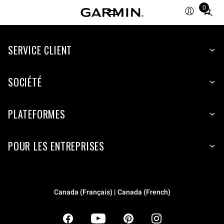
0
Total
items
in
SERVICE CLIENT
cart:
0
SOCIÉTÉ
PLATEFORMES
POUR LES ENTREPRISES
Canada (Français) | Canada (French)