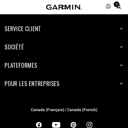
0
Total
items
in
SERVICE CLIENT
cart:
0
SOCIÉTÉ
PLATEFORMES
POUR LES ENTREPRISES
Canada (Français) | Canada (French)