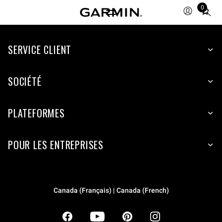
0
Total
items
in
SERVICE CLIENT
cart:
0
SOCIÉTÉ
PLATEFORMES
POUR LES ENTREPRISES
Canada (Français) | Canada (French)