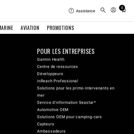
0
Total
Assistance
items
in
MARINE
AVIATION
PROMOTIONS
cart:
0
POUR LES ENTREPRISES
Garmin Health
Centre de ressources
Développeurs
inReach Professional
Solutions pour les primo-intervenants en
mer
Service d'information Seastar®
Automotive OEM
Solutions OEM pour camping-cars
Capteurs
Ambassadeurs