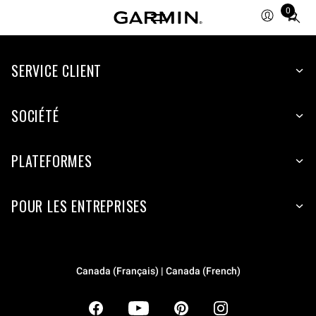
0
Total
items
in
SERVICE CLIENT
cart:
0
SOCIÉTÉ
PLATEFORMES
POUR LES ENTREPRISES
Canada (Français) | Canada (French)