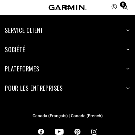
0
Total
items
in
SERVICE CLIENT
cart:
0
SOCIÉTÉ
PLATEFORMES
POUR LES ENTREPRISES
Canada (Français) | Canada (French)