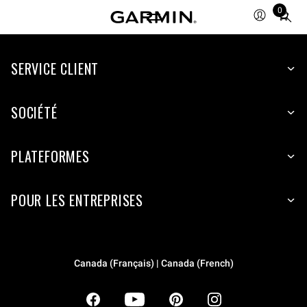
0
Total
items
in
SERVICE CLIENT
cart:
0
SOCIÉTÉ
PLATEFORMES
POUR LES ENTREPRISES
Canada (Français) | Canada (French)