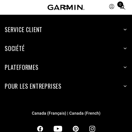
0
Total
items
in
SERVICE CLIENT
cart:
0
SOCIÉTÉ
PLATEFORMES
POUR LES ENTREPRISES
Canada (Français) | Canada (French)