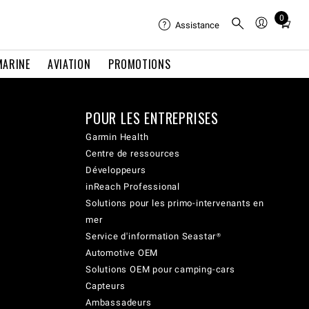
0
Total
Assistance
items
in
MARINE
AVIATION
PROMOTIONS
cart:
0
POUR LES ENTREPRISES
Garmin Health
Centre de ressources
Développeurs
inReach Professional
Solutions pour les primo-intervenants en
mer
Service d'information Seastar®
Automotive OEM
Solutions OEM pour camping-cars
Capteurs
Ambassadeurs