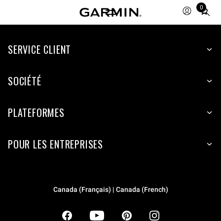
0
Total
items
in
SERVICE CLIENT
cart:
0
SOCIÉTÉ
PLATEFORMES
POUR LES ENTREPRISES
Canada (Français) | Canada (French)