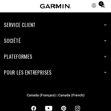
0
Total
items
in
SERVICE CLIENT
cart:
0
SOCIÉTÉ
PLATEFORMES
POUR LES ENTREPRISES
Canada (Français) | Canada (French)