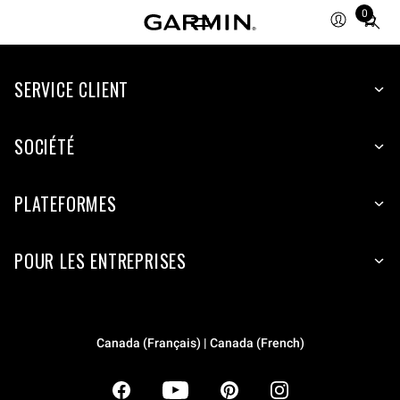
0
Total
items
in
SERVICE CLIENT
cart:
0
SOCIÉTÉ
PLATEFORMES
POUR LES ENTREPRISES
Canada (Français) | Canada (French)