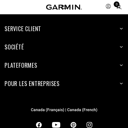
0
Total
items
in
SERVICE CLIENT
cart:
0
SOCIÉTÉ
PLATEFORMES
POUR LES ENTREPRISES
Canada (Français) | Canada (French)