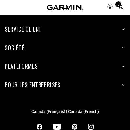
0
Total
items
in
SERVICE CLIENT
cart:
0
SOCIÉTÉ
PLATEFORMES
POUR LES ENTREPRISES
Canada (Français) | Canada (French)