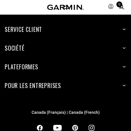
0
Total
items
in
SERVICE CLIENT
cart:
0
SOCIÉTÉ
PLATEFORMES
POUR LES ENTREPRISES
Canada (Français) | Canada (French)